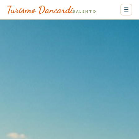
Turismo Dancardi
☰
SALENTO