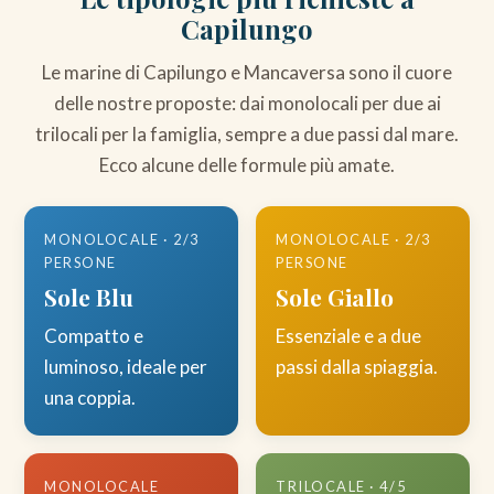
Capilungo
Le marine di Capilungo e Mancaversa sono il cuore
delle nostre proposte: dai monolocali per due ai
trilocali per la famiglia, sempre a due passi dal mare.
Ecco alcune delle formule più amate.
MONOLOCALE · 2/3
MONOLOCALE · 2/3
PERSONE
PERSONE
Sole Blu
Sole Giallo
Compatto e
Essenziale e a due
luminoso, ideale per
passi dalla spiaggia.
una coppia.
MONOLOCALE
TRILOCALE · 4/5